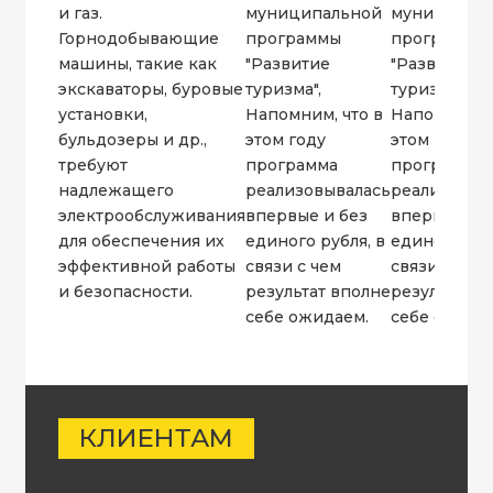
и газ.
муниципальной
муниципал
Горнодобывающие
программы
программы
машины, такие как
"Развитие
"Развитие
экскаваторы, буровые
туризма",
туризма",
установки,
Напомним, что в
Напомним, ч
бульдозеры и др.,
этом году
этом году
требуют
программа
программа
надлежащего
реализовывалась
реализовыв
электрообслуживания
впервые и без
впервые и 
для обеспечения их
единого рубля, в
единого руб
эффективной работы
связи с чем
связи с чем
и безопасности.
результат вполне
результат в
себе ожидаем.
себе ожида
КЛИЕНТАМ